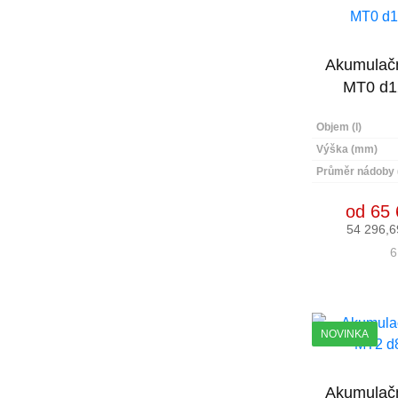
Akumulačn
MT0 d1
Objem (l)
Výška (mm)
Průměr nádoby
od 65 
54 296,6
6
NOVINKA
Akumulačn