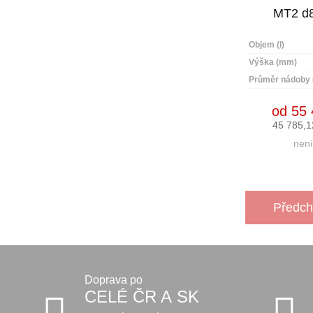
MT2 d
Objem (l)
Výška (mm)
Průměr nádoby
od 55 
45 785,1
není
Předch
Doprava po
CELÉ ČR A SK