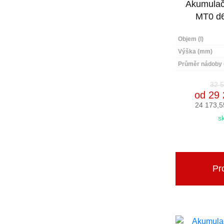
Akumulač
MT0 d
Objem (l)
Výška (mm)
Průměr nádoby
32 5
od 29 
24 173,5
s
Pro