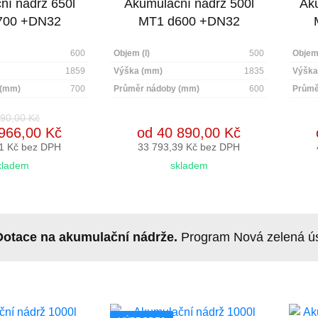
ní nádrž 650l
Akumulační nádrž 500l
Aku
700 +DN32
MT1 d600 +DN32
600
Objem (l)
500
Objem 
1859
Výška (mm)
1835
Výška
 (mm)
700
Průměr nádoby (mm)
600
Průmě
90,00 Kč
966,00 Kč
od 40 890,00 Kč
1 Kč bez DPH
33 793,39 Kč bez DPH
kladem
skladem
Dotace na akumulační nádrže.
Program Nová zelená úsp