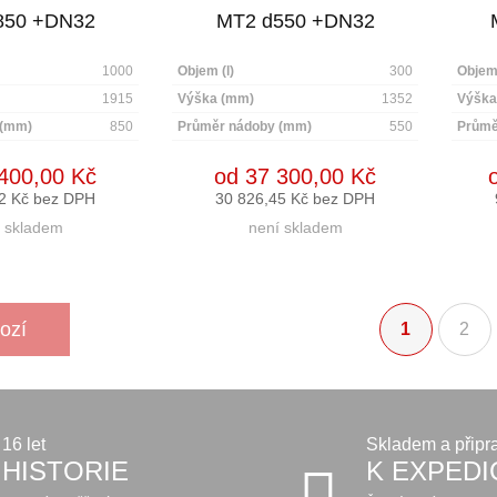
850 +DN32
MT2 d550 +DN32
1000
Objem (l)
300
Objem 
1915
Výška (mm)
1352
Výška
 (mm)
850
Průměr nádoby (mm)
550
Průmě
400,00 Kč
od 37 300,00 Kč
2 Kč bez DPH
30 826,45 Kč bez DPH
 skladem
není skladem
ozí
1
2
(aktuální)
16 let
Skladem a připr
HISTORIE
K EXPEDI