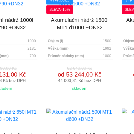
VÝPRODEJ
VÝP
SLEVA -15%
SLEV
í nádrž 1000l
Akumulační nádrž 1500l
Aku
790 +DN32
MT1 d1000 +DN32
1000
Objem (l)
1500
Objem 
2181
Výška (mm)
1992
Výška
 (mm)
790
Průměr nádoby (mm)
1000
Průmě
90,00 Kč
62 640,00 Kč
131,00 Kč
od 53 244,00 Kč
3 Kč bez DPH
44 003,31 Kč bez DPH
kladem
skladem