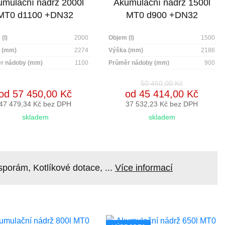
mulační nádrž 2000l
Akumulační nádrž 1500l
MT0 d1100 +DN32
MT0 d900 +DN32
(l)
2000
Objem (l)
1500
 (mm)
2274
Výška (mm)
2186
r nádoby (mm)
1100
Průměr nádoby (mm)
900
50 460,00 Kč
od 57 450,00 Kč
od 45 414,00 Kč
47 479,34 Kč bez DPH
37 532,23 Kč bez DPH
skladem
skladem
orám, Kotlíkové dotace, ...
Více informací