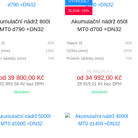
VÝPRODEJ
SLEVA -10%
umulační nádrž 800l
Akumulační nádrž 650l
MT0 d790 +DN32
MT0 d700 +DN32
(l)
800
Objem (l)
600
 (mm)
1881
Výška (mm)
1859
r nádoby (mm)
790
Průměr nádoby (mm)
700
38 880,00 Kč
od 39 800,00 Kč
od 34 992,00 Kč
32 892,56 Kč bez DPH
28 919,01 Kč bez DPH
skladem
skladem