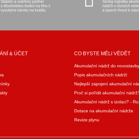
Stabilní a ověřený partner
Široká nabídka akum
s dlouholetou tradicí na trhu s
nádrží v různých veli
vysokými nároky na kvalitu.
a typech ihned k odes
ÁNÍ & ÚČET
CO BYSTE MĚLI VĚDĚT
Akumulační nádrž do novostavb
ba
Popis akumulačních nádrží
mínky
Nejlepší zapojení akumulační ná
akty
Proč si pořídit akumulační nádrž
Akumulační nádrž s izolaci? - R
Dotace na akumulační nádrže
Revize plynu