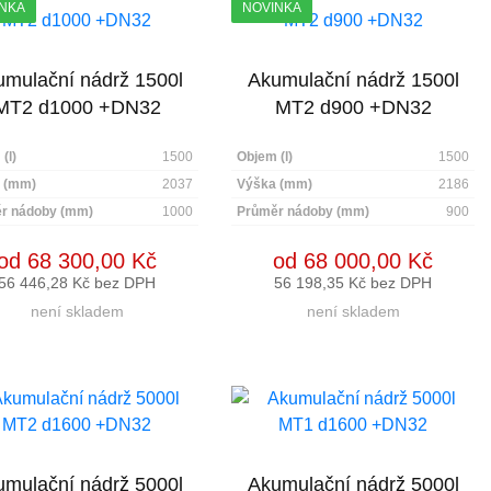
NKA
NOVINKA
mulační nádrž 1500l
Akumulační nádrž 1500l
MT2 d1000 +DN32
MT2 d900 +DN32
(l)
1500
Objem (l)
1500
 (mm)
2037
Výška (mm)
2186
r nádoby (mm)
1000
Průměr nádoby (mm)
900
od 68 300,00 Kč
od 68 000,00 Kč
56 446,28 Kč bez DPH
56 198,35 Kč bez DPH
není skladem
není skladem
mulační nádrž 5000l
Akumulační nádrž 5000l