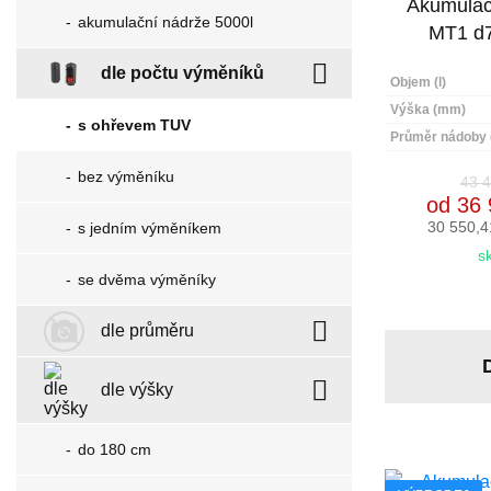
Akumulač
akumulační nádrže 5000l
MT1 d
dle počtu výměníků
Objem (l)
Výška (mm)
s ohřevem TUV
Průměr nádoby
bez výměníku
43 4
od 36 
30 550,4
s jedním výměníkem
s
se dvěma výměníky
dle průměru
dle výšky
do 180 cm