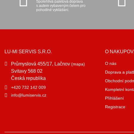
Spolehlivá paletová doprava
s autem vybaveným čelem pro
pohodlné vykládání.
LU-MI SERVIS S.R.O.
O NAKUPOV
O nás
Průmyslová 455/17, Lačnov
(mapa)
Svitavy 568 02
Doprava a plat
Česká republika
Obchodní pod
+420 732 142 009
Kompletní kont
info@lumiservis.cz
Přihlášení
Registrace