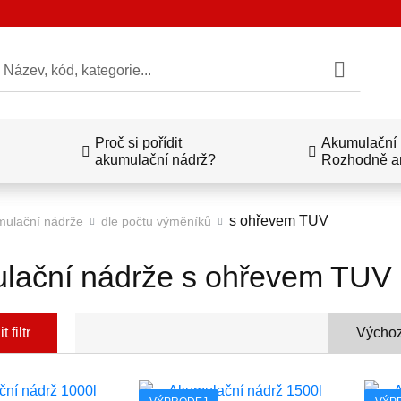
edat
Proč si pořídit
Akumulační n
akumulační nádrž?
Rozhodně a
s ohřevem TUV
ulační nádrže
dle počtu výměníků
lační nádrže s ohřevem TUV
 filtr
Výchoz