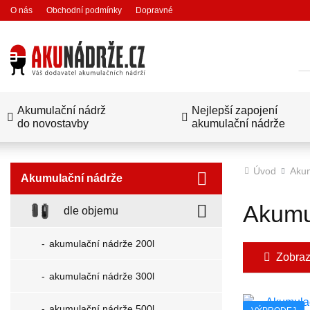
O nás
Obchodní podmínky
Dopravné
Hl
Akumulační nádrž
Nejlepší zapojení
do novostavby
akumulační nádrže
Úvod
Akum
Akumulační nádrže
Akumu
dle objemu
akumulační nádrže 200l
Zobrazit
akumulační nádrže 300l
akumulační nádrže 500l