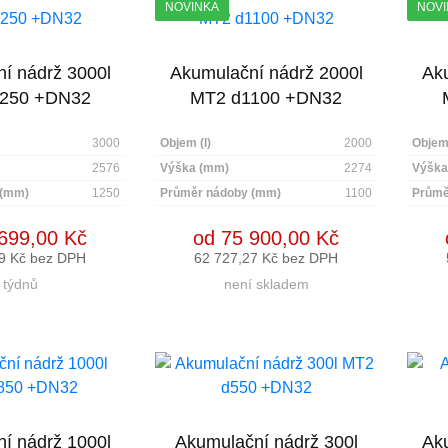
NOVINKA
NOVI
í nádrž 3000l
Akumulační nádrž 2000l
Aku
250 +DN32
MT2 d1100 +DN32
3000
Objem (l)
2000
Objem 
2576
Výška (mm)
2274
Výška
 (mm)
1250
Průměr nádoby (mm)
1100
Průmě
699,00 Kč
od 75 900,00 Kč
9 Kč bez DPH
62 727,27 Kč bez DPH
 týdnů
není skladem
í nádrž 1000l
Akumulační nádrž 300l
Aku