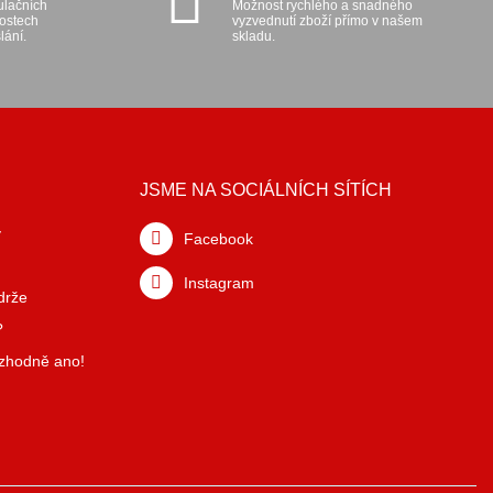
ulačních
Možnost rychlého a snadného
kostech
vyzvednutí zboží přímo v našem
lání.
skladu.
JSME NA SOCIÁLNÍCH SÍTÍCH
y
Facebook
Instagram
drže
?
ozhodně ano!