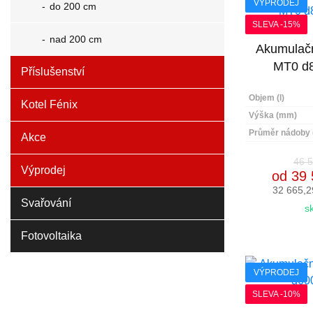
VÝPRODEJ
do 200 cm
SLEVA -15%
nad 200 cm
Akumulačn
MT0 d
Příslušenství
Objem (l)
Kotel Fénix
Výška (mm)
Průměr nádoby
Akce
46 5
Výprodej
od 39 
32 665,2
Svařování
s
Fotovoltaika
VÝPRODEJ
SLEVA -10%