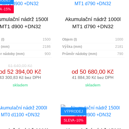
RODEJ
A -15%
mulační nádrž 1500l
Akumulační nádrž 1000l
MT1 d900 +DN32
MT1 d790 +DN32
(l)
1500
Objem (l)
1000
 (mm)
2186
Výška (mm)
2181
r nádoby (mm)
900
Průměr nádoby (mm)
790
61 640,00 Kč
od 52 394,00 Kč
od 50 680,00 Kč
43 300,83 Kč bez DPH
41 884,30 Kč bez DPH
skladem
skladem
VÝPRODEJ
SLEVA -10%