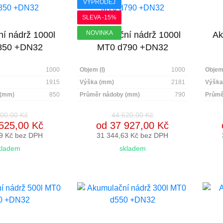
VÝPRODEJ
SLEVA -15%
NOVINKA
í nádrž 1000l
Akumulační nádrž 1000l
Ak
850 +DN32
MT0 d790 +DN32
1000
Objem (l)
1000
Objem 
1915
Výška (mm)
2181
Výška
 (mm)
850
Průměr nádoby (mm)
790
Průmě
00,00 Kč
44 620,00 Kč
525,00 Kč
od 37 927,00 Kč
9 Kč bez DPH
31 344,63 Kč bez DPH
kladem
skladem