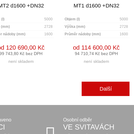
MT2 d1600 +DN32
MT1 d1600 +DN32
(l)
5000
Objem (l)
5000
 (mm)
2728
Výška (mm)
2728
r nádoby (mm)
1600
Průměr nádoby (mm)
1600
od 120 690,00 Kč
od 114 600,00 Kč
99 743,80 Kč bez DPH
94 710,74 Kč bez DPH
není skladem
není skladem
Další
aveno
Osobní odběr
CI
VE SVITAVÁCH