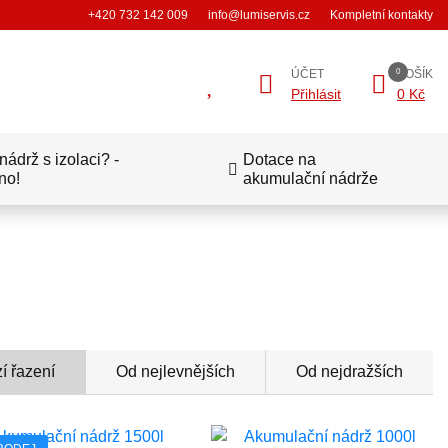
+420 732 142 009
info@lumiservis.cz
Kompletní kontakty
ÚČET
KOŠÍK
Přihlásit
0 Kč
ádrž s izolaci? -
Dotace na
no!
akumulační nádrže
í řazení
Od nejlevnějších
Od nejdražších