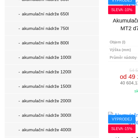
VÝPRODEJ
SLEVA -10%
akumulační nádrže 650l
Akumulačn
MT2 d
akumulační nádrže 750l
Objem (l)
akumulační nádrže 800l
Výška (mm)
akumulační nádrže 1000l
Průměr nádoby
54 5
akumulační nádrže 1200l
od 49 
40 604,1
akumulační nádrže 1500l
s
akumulační nádrže 2000l
akumulační nádrže 3000l
VÝPRODEJ
SLEVA -15%
akumulační nádrže 4000l