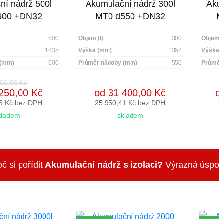
ní nádrž 500l
Akumulační nádrž 300l
Aku
600 +DN32
MT0 d550 +DN32
500
Objem (l)
300
Objem 
1835
Výška (mm)
1352
Výška
 (mm)
600
Průměr nádoby (mm)
550
Průmě
00,00 Kč
250,00 Kč
od 31 400,00 Kč
5 Kč bez DPH
25 950,41 Kč bez DPH
kladem
skladem
č si pořídit
Akumulační nádrž s izolaci?
Výrazná úspora