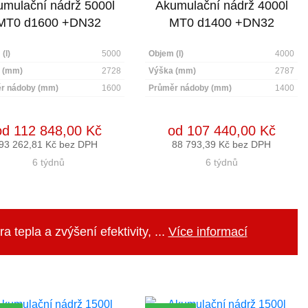
mulační nádrž 5000l
Akumulační nádrž 4000l
MT0 d1600 +DN32
MT0 d1400 +DN32
(l)
5000
Objem (l)
4000
 (mm)
2728
Výška (mm)
2787
r nádoby (mm)
1600
Průměr nádoby (mm)
1400
od 112 848,00 Kč
od 107 440,00 Kč
93 262,81 Kč bez DPH
88 793,39 Kč bez DPH
6 týdnů
6 týdnů
 tepla a zvýšení efektivity, ...
Více informací