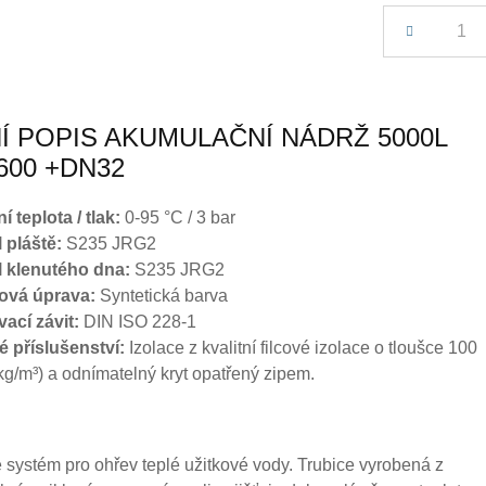
Počet
Í POPIS AKUMULAČNÍ NÁDRŽ 5000L
600 +DN32
 teplota / tlak:
0-95 °C / 3 bar
 pláště:
S235 JRG2
l klenutého dna:
S235 JRG2
ová úprava:
Syntetická barva
vací závit:
DIN ISO 228-1
né příslušenství:
Izolace z kvalitní filcové izolace o tloušce 100
g/m³) a odnímatelný kryt opatřený zipem.
 systém pro ohřev teplé užitkové vody. Trubice vyrobená z