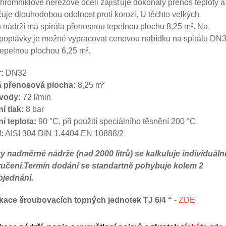
chrómniklové nerezové oceli zajišťuje dokonalý přenos teploty a
uje dlouhodobou odolnost proti korozi. U těchto velkých
 nádrží má spirála přenosnou tepelnou plochu 8,25 m². Na
 poptávky je možné vypracovat cenovou nabídku na spirálu DN
epelnou plochou 6,25 m².
:
DN32
á přenosová plocha:
8,25 m²
 vody:
72 l/min
í tlak:
8 bar
í teplota:
90 °C, při použití speciálního těsnění 200 °C
:
AISI 304 DIN 1.4404 EN 10888/2
 nadměrné nádrže (nad 2000 litrů) se kalkuluje individuáln
ručení.Termín dodání se standartně pohybuje kolem 2
bjednání.
fikace šroubovacích topných jednotek TJ 6/4
“
-
ZDE