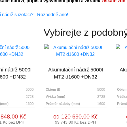
ikace nádrží, popis a vysvětlení pojmů a zkratek
získáte zde
.
Vybírejte z podobn
í nádrž 5000l
Akumulační nádrž 5000l
Aku
600 +DN32
MT2 d1600 +DN32
5000
Objem (l)
5000
Objem 
2728
Výška (mm)
2728
Výška
 (mm)
1600
Průměr nádoby (mm)
1600
Průmě
 848,00 Kč
od 120 690,00 Kč
1 Kč bez DPH
99 743,80 Kč bez DPH