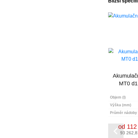
Bližší specif
ž 5000l
Akumulačn
0
MT0 d1
5000
Objem (l)
2790
Výška (mm)
1600
Průměr nádoby
0 Kč
od 112
Akumulační nádrž 5000l
z DPH
93 262,8
KXT1 d1600