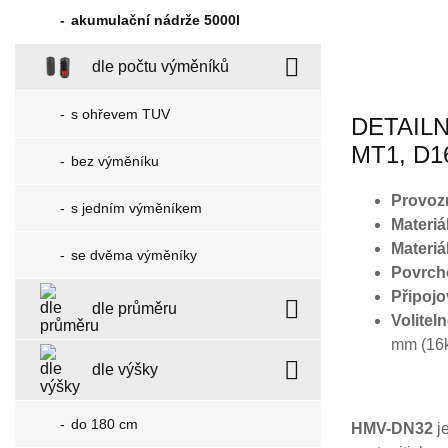
akumulační nádrže 5000l
dle počtu výměníků
s ohřevem TUV
DETAILN
MT1, D1
bez výměníku
Provozní
s jedním výměníkem
Materiál
Materiá
se dvěma výměníky
Povrch
Připojo
dle průměru
Volitel
mm (16k
dle výšky
do 180 cm
HMV-DN32
je