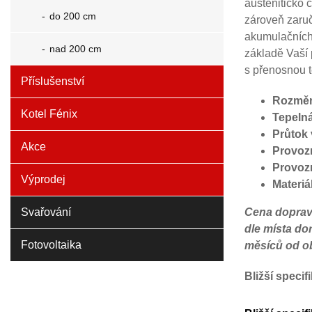
austeniticko 
do 200 cm
zároveň zaruč
akumulačních
nad 200 cm
základě Vaší
s přenosnou t
Příslušenství
Rozměr
Kotel Fénix
Tepeln
Průtok
Akce
Provozn
Provozn
Výprodej
Materiál
Svařování
Cena dopravy
dle místa do
Fotovoltaika
měsíců od o
Bližší speci