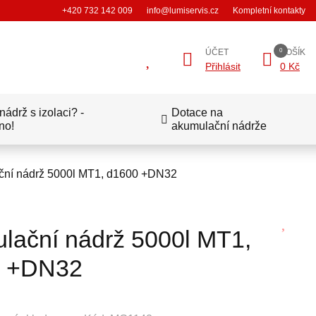
+420 732 142 009
info@lumiservis.cz
Kompletní kontakty
ÚČET
KOŠÍK
Přihlásit
0 Kč
ádrž s izolaci? -
Dotace na
no!
akumulační nádrže
ní nádrž 5000l MT1, d1600 +DN32
lační nádrž 5000l MT1,
0 +DN32