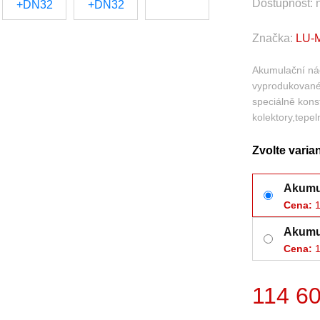
Dostupnost:
Značka:
LU-MI
Akumulační nád
vyprodukovanéh
speciálně kons
kolektory,tepe
Zvolte varia
Akumul
Cena:
1
Akumul
Cena:
1
114 6