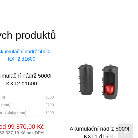
ých produktů
mulační nádrž 5000l
KXT2 d1600
(l)
5000
 (mm)
2790
r nádoby (mm)
1600
od 99 870,00 Kč
Akumulační nádrž 5000l
82 537,19 Kč bez DPH
KXT1 d1600