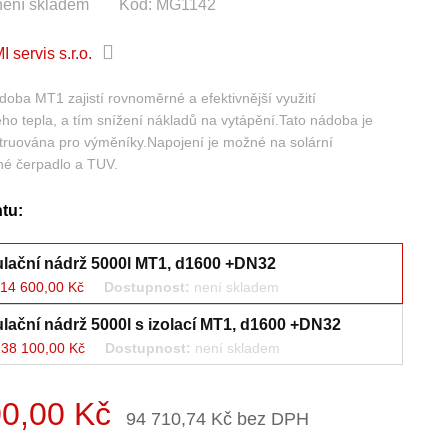
není skladem
Kód:
MG1142
 servis s.r.o.
oba MT1 zajistí rovnoměrné a efektivnější využití
o tepla, a tím snížení nákladů na vytápění.Tato nádoba je
truována pro výměníky.Napojení je možné na solární
lné čerpadlo a TUV.
ntu:
ační nádrž 5000l MT1, d1600 +DN32
14 600,00 Kč
Dostupnost:
není skladem
ační nádrž 5000l s izolací MT1, d1600 +DN32
38 100,00 Kč
Dostupnost:
není skladem
00,00 Kč
94 710,74 Kč bez DPH