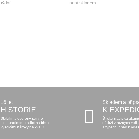
 týdnů
není skladem
16 let
Skladem a připr
HISTORIE
K EXPEDI
Stabilní a ověřený partner
Široká nabídka akum
s dlouholetou tradicí na trhu s
nádrží v různých veli
vysokými nároky na kvalitu.
a typech ihned k odes