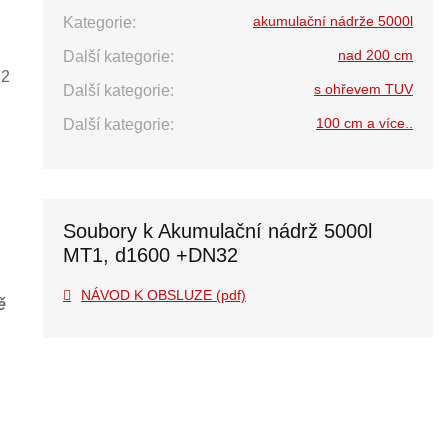
akumulační nádrže 5000l
Kategorie:
nad 200 cm
Další kategorie:
32
s ohřevem TUV
Další kategorie:
100 cm a více..
Další kategorie:
Soubory k Akumulační nádrž 5000l
MT1, d1600 +DN32
NÁVOD K OBSLUZE (pdf)
ě