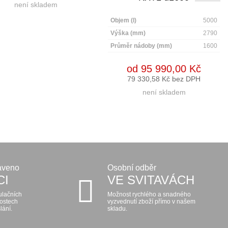
není skladem
Objem (l)
5000
Výška (mm)
2790
Průměr nádoby (mm)
1600
od 95 990,00 Kč
79 330,58 Kč bez DPH
není skladem
aveno
Osobní odběr
CI
VE SVITAVÁCH
ulačních
Možnost rychlého a snadného
kostech
vyzvednutí zboží přímo v našem
lání.
skladu.