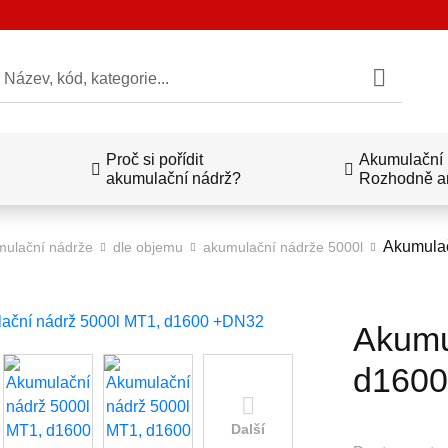
edat
Proč si pořídit
Akumulační n
akumulační nádrž?
Rozhodně a
Akumulač
ulační nádrže
dle objemu
akumulační nádrže 5000l
Akumu
d160
Další