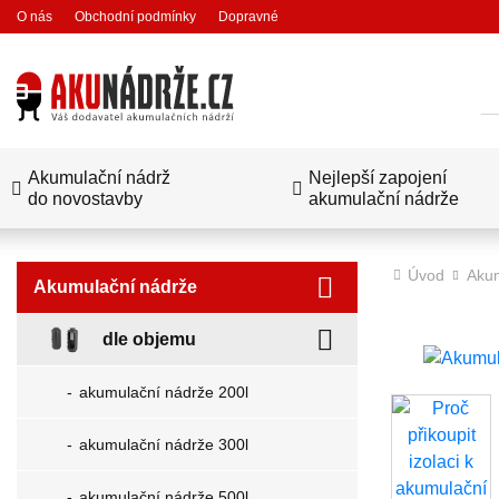
O nás
Obchodní podmínky
Dopravné
Hl
Akumulační nádrž
Nejlepší zapojení
do novostavby
akumulační nádrže
Úvod
Akum
Akumulační nádrže
dle objemu
akumulační nádrže 200l
akumulační nádrže 300l
akumulační nádrže 500l