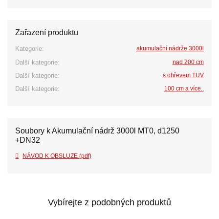
Zařazení produktu
Kategorie:
akumulační nádrže 3000l
Další kategorie:
nad 200 cm
Další kategorie:
s ohřevem TUV
Další kategorie:
100 cm a více..
Soubory k Akumulační nádrž 3000l MT0, d1250
+DN32
NÁVOD K OBSLUZE (pdf)
Vybírejte z podobných produktů