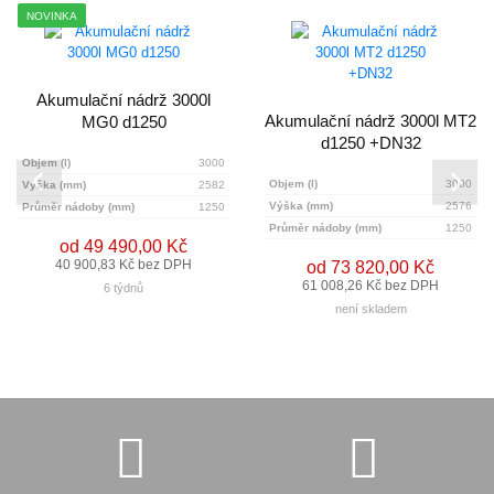
NOVINKA
Akumulační nádrž 3000l
Akumulační nádrž 3000l MT2
MG0 d1250
d1250 +DN32
Objem (l)
3000
Objem (l)
3000
Výška (mm)
2582
Výška (mm)
2576
Průměr nádoby (mm)
1250
Průměr nádoby (mm)
1250
od 49 490,00 Kč
40 900,83 Kč bez DPH
od 73 820,00 Kč
61 008,26 Kč bez DPH
6 týdnů
není skladem