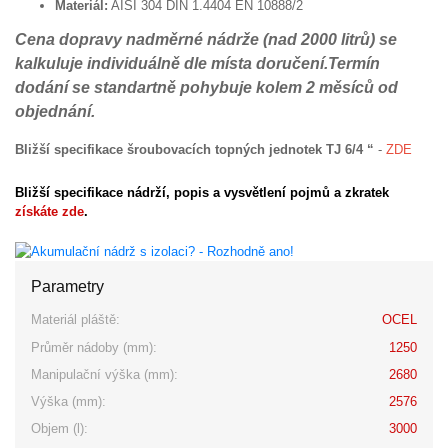
Materiál:
AISI 304 DIN 1.4404 EN 10888/2
Cena dopravy nadměrné nádrže (nad 2000 litrů) se
kalkuluje individuálně dle místa doručení.Termín
dodání se standartně pohybuje kolem 2 měsíců od
objednání.
Bližší specifikace šroubovacích topných jednotek TJ 6/4
“
-
ZDE
Bližší specifikace nádrží, popis a vysvětlení pojmů a zkratek
získáte zde
.
Parametry
Materiál pláště:
OCEL
Průměr nádoby (mm):
1250
Manipulační výška (mm):
2680
Výška (mm):
2576
Objem (l):
3000