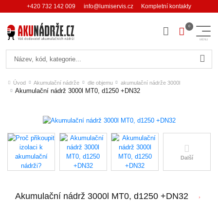
+420 732 142 009
info@lumiservis.cz
Kompletní kontakty
Hledat
Úvod
Akumulační nádrže
dle objemu
akumulační nádrže 3000l
Akumulační nádrž 3000l MT0, d1250 +DN32
Další
Akumulační nádrž 3000l MT0, d1250 +DN32