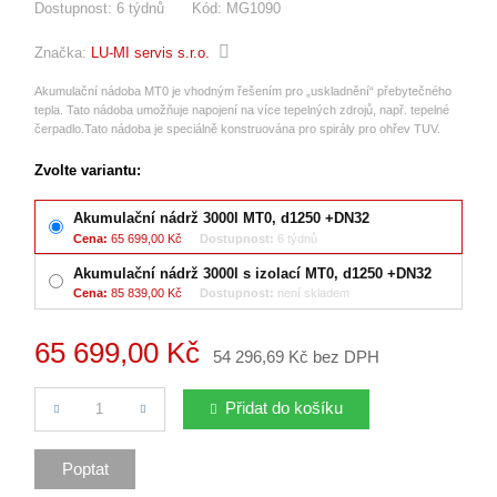
Dostupnost:
6 týdnů
Kód:
MG1090
Značka:
LU-MI servis s.r.o.
Akumulační nádoba MT0 je vhodným řešením pro „uskladnění“ přebytečného
tepla. Tato nádoba umožňuje napojení na více tepelných zdrojů, např. tepelné
čerpadlo.Tato nádoba je speciálně konstruována pro spirály pro ohřev TUV.
Zvolte variantu:
Akumulační nádrž 3000l MT0, d1250 +DN32
Cena:
65 699,00 Kč
Dostupnost:
6 týdnů
Akumulační nádrž 3000l s izolací MT0, d1250 +DN32
Cena:
85 839,00 Kč
Dostupnost:
není skladem
65 699,00 Kč
54 296,69 Kč bez DPH
Počet
Přidat do košíku
Poptat