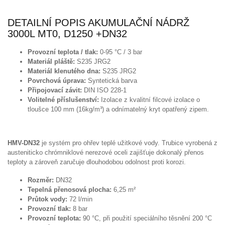
DETAILNÍ POPIS AKUMULAČNÍ NÁDRŽ
3000L MT0, D1250 +DN32
Provozní teplota / tlak:
0-95 °C / 3 bar
Materiál pláště:
S235 JRG2
Materiál klenutého dna:
S235 JRG2
Povrchová úprava:
Syntetická barva
Připojovací závit:
DIN ISO 228-1
Volitelné příslušenství:
Izolace z kvalitní filcové izolace o
tloušce 100 mm (16kg/m³) a odnímatelný kryt opatřený zipem.
HMV-DN32
je systém pro ohřev teplé užitkové vody. Trubice vyrobená z
austeniticko chrómniklové nerezové oceli zajišťuje dokonalý přenos
teploty a zároveň zaručuje dlouhodobou odolnost proti korozi.
Rozměr:
DN32
Tepelná přenosová plocha:
6,25 m²
Průtok vody:
72 l/min
Provozní tlak:
8 bar
Provozní teplota:
90 °C, při použití speciálního těsnění 200 °C