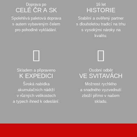
Doprava po
16 let
CELÉ ČR A SK
HISTORIE
Spolehlivá paletová doprava
Stabilní a ověřený partner
s autem vybaveným čelem
s dlouholetou tradicí na trhu
pro pohodlné vykládání.
s vysokými nároky na
kvalitu.
Skladem a připraveno
Osobní odběr
K EXPEDICI
VE SVITAVÁCH
Široká nabídka
Možnost rychlého
akumulačních nádrží
a snadného vyzvednutí
v různých velikostech
zboží přímo v našem
a typech ihned k odeslání.
skladu.