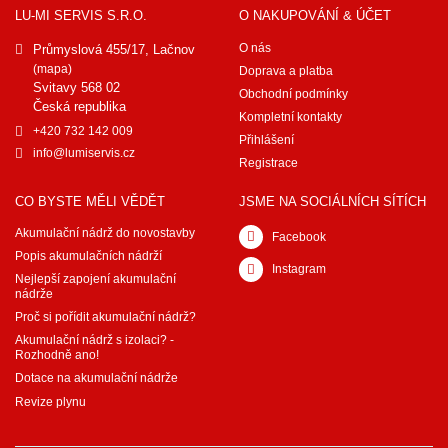
LU-MI SERVIS S.R.O.
O NAKUPOVÁNÍ & ÚČET
O nás
Průmyslová 455/17, Lačnov
(mapa)
Doprava a platba
Svitavy 568 02
Obchodní podmínky
Česká republika
Kompletní kontakty
+420 732 142 009
Přihlášení
info@lumiservis.cz
Registrace
CO BYSTE MĚLI VĚDĚT
JSME NA SOCIÁLNÍCH SÍTÍCH
Akumulační nádrž do novostavby
Facebook
Popis akumulačních nádrží
Instagram
Nejlepší zapojení akumulační
nádrže
Proč si pořídit akumulační nádrž?
Akumulační nádrž s izolaci? -
Rozhodně ano!
Dotace na akumulační nádrže
Revize plynu