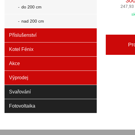
300
247,93
do 200 cm
s
nad 200 cm
Příslušenství
Pro
Kotel Fénix
Akce
Výprodej
Svařování
Fotovoltaika