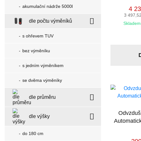
akumulační nádrže 5000l
4 23
3 497,5
dle počtu výměníků
Skladem 
s ohřevem TUV
bez výměníku
s jedním výměníkem
se dvěma výměníky
dle průměru
Odvzdušň
dle výšky
Automatick
do 180 cm