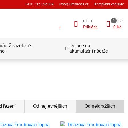
+420 732 142 009
info@lumiservis.cz
Kompletní kontakty
ÚČET
KOŠÍK
Přihlásit
0 Kč
ádrž s izolaci? -
Dotace na
no!
akumulační nádrže
í řazení
Od nejlevnějších
Od nejdražších