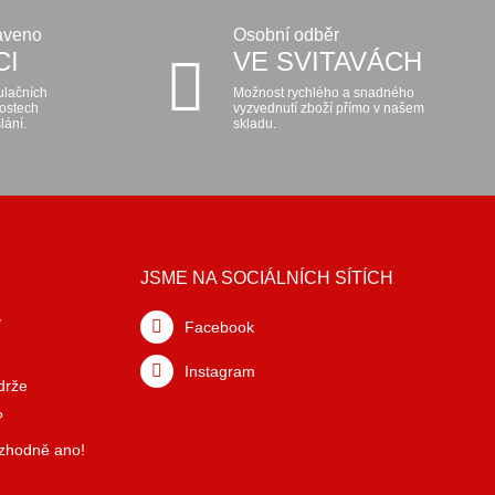
aveno
Osobní odběr
CI
VE SVITAVÁCH
ulačních
Možnost rychlého a snadného
kostech
vyzvednutí zboží přímo v našem
lání.
skladu.
JSME NA SOCIÁLNÍCH SÍTÍCH
y
Facebook
Instagram
drže
?
ozhodně ano!