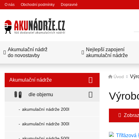
O nás
Obchodní podmínky
Dopravné
Hl
Akumulační nádrž
Nejlepší zapojení
do novostavby
akumulační nádrže
Výr
Úvod
Akumulační nádrže
Výrob
dle objemu
akumulační nádrže 200l
Zobrazit
akumulační nádrže 300l
akumulační nádrže 500l