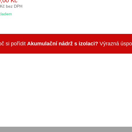
,00 Kč
 Kč bez DPH
kladem
č si pořídit
Akumulační nádrž s izolaci?
Výrazná úspora