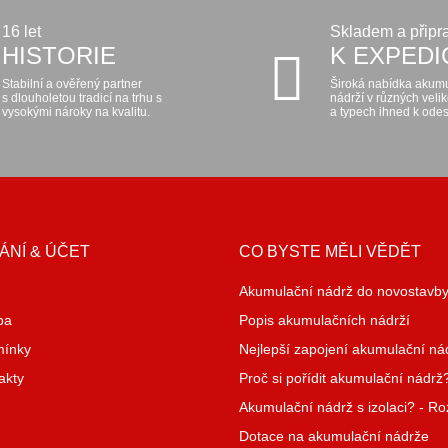
16 let
Skladem a připr
HISTORIE
K EXPEDI
Stabilní a ověřený partner
Široká nabídka akum
s dlouholetou tradicí na trhu s
nádrží v různých veli
vysokými nároky na kvalitu.
a typech ihned k odes
ÁNÍ & ÚČET
CO BYSTE MĚLI VĚDĚT
Akumulační nádrž do novostavb
ba
Popis akumulačních nádrží
mínky
Nejlepší zapojení akumulační ná
akty
Proč si pořídit akumulační nádrž
Akumulační nádrž s izolaci? - R
Dotace na akumulační nádrže