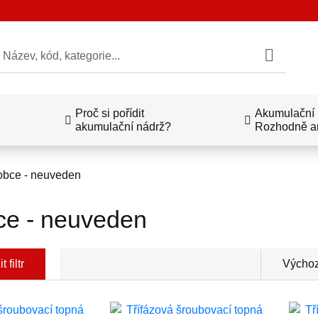
edat
Proč si pořídit
Akumulační n
akumulační nádrž?
Rozhodně a
obce - neuveden
ce - neuveden
 filtr
Výchoz