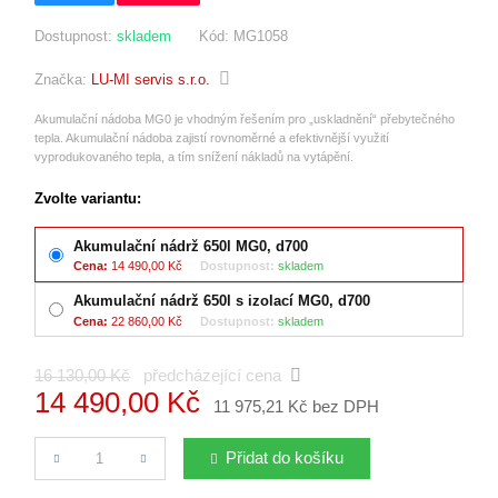
Dostupnost:
skladem
Kód:
MG1058
Značka:
LU-MI servis s.r.o.
Akumulační nádoba MG0 je vhodným řešením pro „uskladnění“ přebytečného
tepla. Akumulační nádoba zajistí rovnoměrné a efektivnější využití
vyprodukovaného tepla, a tím snížení nákladů na vytápění.
Zvolte variantu:
Akumulační nádrž 650l MG0, d700
Cena:
14 490,00 Kč
Dostupnost:
skladem
Akumulační nádrž 650l s izolací MG0, d700
Cena:
22 860,00 Kč
Dostupnost:
skladem
16 130,00 Kč
předcházející cena
14 490,00 Kč
11 975,21 Kč bez DPH
Počet
Přidat do košíku