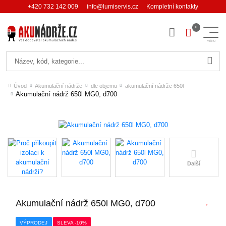
+420 732 142 009
info@lumiservis.cz
Kompletní kontakty
Hledat
Úvod
Akumulační nádrže
dle objemu
akumulační nádrže 650l
Akumulační nádrž 650l MG0, d700
Další
Akumulační nádrž 650l MG0, d700
VÝPRODEJ
SLEVA -10%