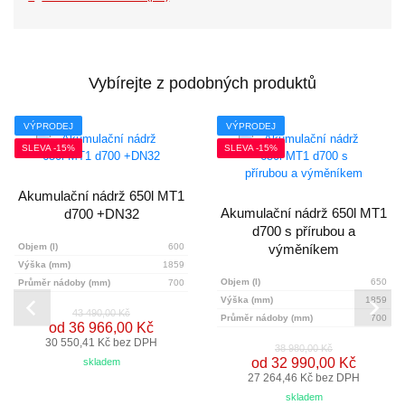
Vybírejte z podobných produktů
VÝPRODEJ
VÝPRODEJ
SLEVA -15%
SLEVA -15%
Akumulační nádrž 650l MT1
Akumulační nádrž 650l MT1
d700 +DN32
d700 s přírubou a
Objem (l)
600
výměníkem
Výška (mm)
1859
Objem (l)
650
Průměr nádoby (mm)
700
Výška (mm)
1859
43 490,00 Kč
Průměr nádoby (mm)
700
od 36 966,00 Kč
30 550,41 Kč bez DPH
38 980,00 Kč
od 32 990,00 Kč
skladem
27 264,46 Kč bez DPH
skladem