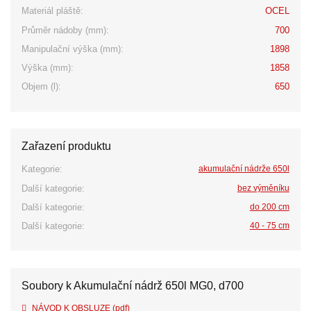
Materiál pláště:
OCEL
Průměr nádoby (mm):
700
Manipulační výška (mm):
1898
Výška (mm):
1858
Objem (l):
650
Zařazení produktu
Kategorie:
akumulační nádrže 650l
Další kategorie:
bez výměníku
Další kategorie:
do 200 cm
Další kategorie:
40 - 75 cm
Soubory k Akumulační nádrž 650l MG0, d700
NÁVOD K OBSLUZE (pdf)