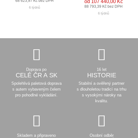
68 623,97 Kč bez DPH
od 107 440,00 Kč
88 793,39 Kč bez DPH
6 týdnů
6 týdnů
Doprava po
16 let
CELÉ ČR A SK
HISTORIE
Spolehlivá paletová doprava
Stabilní a ověřený partner
s autem vybaveným čelem
s dlouholetou tradicí na trhu
pro pohodlné vykládání.
s vysokými nároky na
kvalitu.
Skladem a připraveno
Osobní odběr