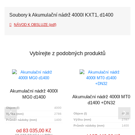
Soubory k Akumulační nádrž 4000l KXT1, d1400
NÁVOD K OBSLUZE (pdf)
Vybírejte z podobných produktů
Akumulační nádrž 4000l
Akumulační nádrž 4000l MT0
MG0 d1400
d1400 +DN32
Objem (l)
4000
Objem (l)
4000
Výška (mm)
2786
Výška (mm)
2787
Průměr nádoby (mm)
1400
Průměr nádoby (mm)
1400
od 83 035,00 Kč