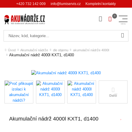
+420 732 142 009
info@lumiservis.cz
Kompletní kontakty
Hledat
Úvod
Akumulační nádrže
dle objemu
akumulační nádrže 4000l
Akumulační nádrž 4000l KXT1, d1400
Další
Akumulační nádrž 4000l KXT1, d1400