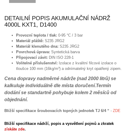
DETAILNÍ POPIS AKUMULAČNÍ NÁDRŽ
4000L KXT1, D1400
Provozní teplota / tlak:
0-95 °C / 3 bar
Materiál pláště:
S235 JRG2
Materiál klenutého dna:
S235 JRG2
Povrchová úprava:
Syntetická barva
Připojovací závit:
DIN ISO 228-1
Volitelné příslušenství:
Izolace z kvalitní filcové izolace o
tloušce 100 mm (16kg/m³) a odnímatelný kryt opatřený zipem.
Cena dopravy nadměrné nádrže (nad 2000 litrů) se
kalkuluje individuálně dle místa doručení.Termín
dodání se standartně pohybuje kolem 2 měsíců od
objednání.
Bližší specifikace šroubovacích topných jednotek TJ 6/4
“
-
ZDE
Bližší specifikace nádrží, popis a vysvětlení pojmů a zkratek
získáte zde
.