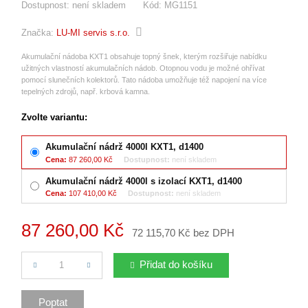
Dostupnost:
není skladem
Kód:
MG1151
Značka:
LU-MI servis s.r.o.
Akumulační nádoba KXT1 obsahuje topný šnek, kterým rozšiřuje nabídku
užitných vlastností akumulačních nádob. Otopnou vodu je možné ohřívat
pomocí slunečních kolektorů. Tato nádoba umožňuje též napojení na více
tepelných zdrojů, např. krbová kamna.
Zvolte variantu:
Akumulační nádrž 4000l KXT1, d1400
Cena:
87 260,00 Kč
Dostupnost:
není skladem
Akumulační nádrž 4000l s izolací KXT1, d1400
Cena:
107 410,00 Kč
Dostupnost:
není skladem
87 260,00 Kč
72 115,70 Kč bez DPH
Počet
Přidat do košíku
Poptat