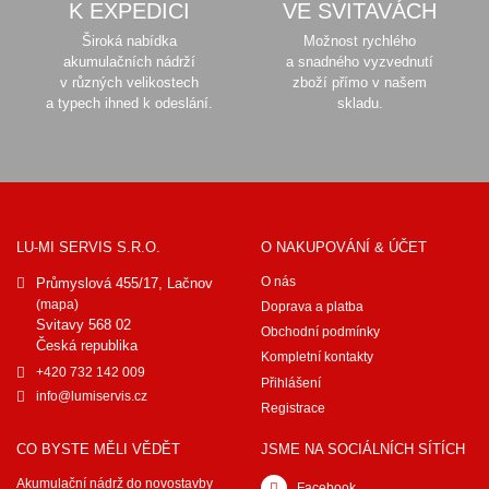
K EXPEDICI
VE SVITAVÁCH
Široká nabídka
Možnost rychlého
akumulačních nádrží
a snadného vyzvednutí
v různých velikostech
zboží přímo v našem
a typech ihned k odeslání.
skladu.
LU-MI SERVIS S.R.O.
O NAKUPOVÁNÍ & ÚČET
O nás
Průmyslová 455/17, Lačnov
(mapa)
Doprava a platba
Svitavy 568 02
Obchodní podmínky
Česká republika
Kompletní kontakty
+420 732 142 009
Přihlášení
info@lumiservis.cz
Registrace
CO BYSTE MĚLI VĚDĚT
JSME NA SOCIÁLNÍCH SÍTÍCH
Akumulační nádrž do novostavby
Facebook