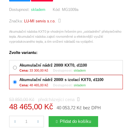
Dostupnost:
skladem
Kód:
MG1009a
Značka:
LU-MI servis s.r.o.
Akumulační nádoba KXT0 je vhodným řešením pro „uskladnění“ přebytečného
tepla. Akumulační nádoba zajistí rovnoměrné a efektivnější využití
vyprodukovaného tepla, a tím snížení nákladů na vytápění.
Zvolte variantu:
Akumulační nádrž 2000l KXT0, d1100
Cena:
33 300,00 Kč
Dostupnost:
skladem
Akumulační nádrž 2000l s izolací KXT0, d1100
Cena:
48 465,00 Kč
Dostupnost:
skladem
53 850,00 Kč
předcházející cena
48 465,00 Kč
40 053,72 Kč bez DPH
Počet
Přidat do košíku