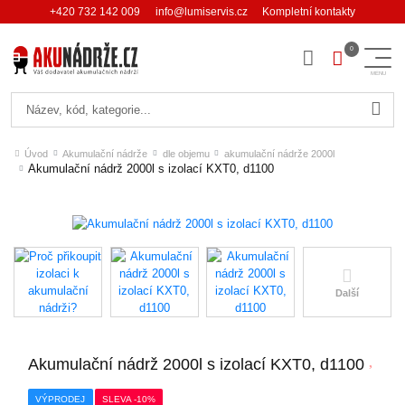
+420 732 142 009
info@lumiservis.cz
Kompletní kontakty
Hledat
Úvod
Akumulační nádrže
dle objemu
akumulační nádrže 2000l
Akumulační nádrž 2000l s izolací KXT0, d1100
Další
Akumulační nádrž 2000l s izolací KXT0, d1100
VÝPRODEJ
SLEVA -10%