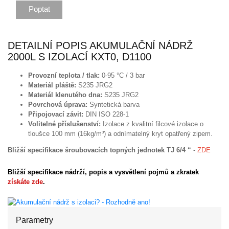
Poptat
DETAILNÍ POPIS AKUMULAČNÍ NÁDRŽ
2000L S IZOLACÍ KXT0, D1100
Provozní teplota / tlak:
0-95 °C / 3 bar
Materiál pláště:
S235 JRG2
Materiál klenutého dna:
S235 JRG2
Povrchová úprava:
Syntetická barva
Připojovací závit:
DIN ISO 228-1
Volitelné příslušenství:
Izolace z kvalitní filcové izolace o
tloušce 100 mm (16kg/m³) a odnímatelný kryt opatřený zipem.
Bližší specifikace šroubovacích topných jednotek TJ 6/4
“
-
ZDE
Bližší specifikace nádrží, popis a vysvětlení pojmů a zkratek
získáte zde
.
Parametry