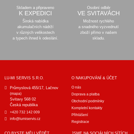
Skladem a připraveno
Osobní odběr
K EXPEDICI
VE SVITAVÁCH
Široká nabídka
Možnost rychlého
akumulačních nádrží
a snadného vyzvednutí
v různých velikostech
zboží přímo v našem
a typech ihned k odeslání.
skladu.
LU-MI SERVIS S.R.O.
O NAKUPOVÁNÍ & ÚČET
O nás
Průmyslová 455/17, Lačnov
(mapa)
Doprava a platba
Svitavy 568 02
Obchodní podmínky
Česká republika
Kompletní kontakty
+420 732 142 009
Přihlášení
info@lumiservis.cz
Registrace
CO BYSTE MĚLI VĚDĚT
JSME NA SOCIÁLNÍCH SÍTÍCH