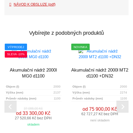
NÁVOD K OBSLUZE (pdf)
Vybírejte z podobných produktů
VÝPRODEJ
NOVINKA
SLEVA -10%
Akumulační nádrž 2000l
Akumulační nádrž 2000l MT2
MG0 d1100
d1100 +DN32
Objem (l)
2000
Objem (l)
2000
Výška (mm)
2137
Výška (mm)
2274
Průměr nádoby (mm)
1100
Průměr nádoby (mm)
1100
od 75 900,00 Kč
37 088,00 Kč
od 33 300,00 Kč
62 727,27 Kč bez DPH
27 520,66 Kč bez DPH
není skladem
skladem