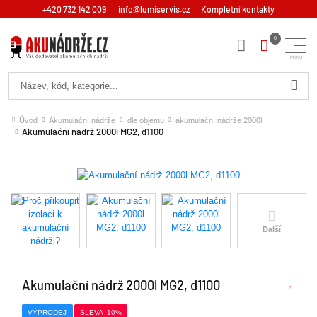
+420 732 142 009
info@lumiservis.cz
Kompletní kontakty
Hledat
Úvod
Akumulační nádrže
dle objemu
akumulační nádrže 2000l
Akumulační nádrž 2000l MG2, d1100
Další
Akumulační nádrž 2000l MG2, d1100
VÝPRODEJ
SLEVA -10%