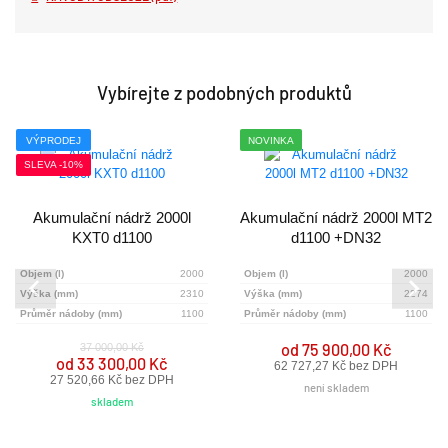
Vybírejte z podobných produktů
VÝPRODEJ
NOVINKA
SLEVA -10%
Akumulační nádrž 2000l
Akumulační nádrž 2000l MT2
KXT0 d1100
d1100 +DN32
Objem (l)
2000
Objem (l)
2000
Výška (mm)
2310
Výška (mm)
2274
Průměr nádoby (mm)
1100
Průměr nádoby (mm)
1100
od 75 900,00 Kč
37 000,00 Kč
od 33 300,00 Kč
62 727,27 Kč bez DPH
27 520,66 Kč bez DPH
není skladem
skladem