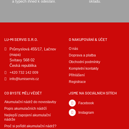
a typech ihned k odeslání.
skladu.
LU-MI SERVIS S.R.O.
O NAKUPOVÁNÍ & ÚČET
O nás
Průmyslová 455/17, Lačnov
(mapa)
Doprava a platba
Svitavy 568 02
Obchodní podmínky
Česká republika
Kompletní kontakty
+420 732 142 009
Přihlášení
info@lumiservis.cz
Registrace
CO BYSTE MĚLI VĚDĚT
JSME NA SOCIÁLNÍCH SÍTÍCH
Akumulační nádrž do novostavby
Facebook
Popis akumulačních nádrží
Instagram
Nejlepší zapojení akumulační
nádrže
Proč si pořídit akumulační nádrž?