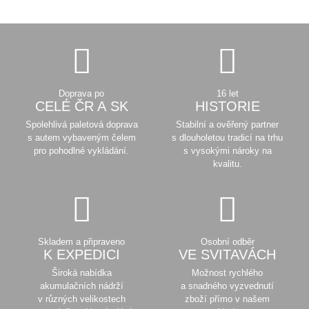
Doprava po
16 let
CELÉ ČR A SK
HISTORIE
Spolehlivá paletová doprava
Stabilní a ověřený partner
s autem vybaveným čelem
s dlouholetou tradicí na trhu
pro pohodlné vykládání.
s vysokými nároky na
kvalitu.
Skladem a připraveno
Osobní odběr
K EXPEDICI
VE SVITAVÁCH
Široká nabídka
Možnost rychlého
akumulačních nádrží
a snadného vyzvednutí
v různých velikostech
zboží přímo v našem