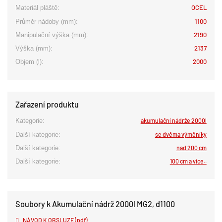
OCEL
Materiál pláště:
1100
Průměr nádoby (mm):
2190
Manipulační výška (mm):
2137
Výška (mm):
2000
Objem (l):
Zařazení produktu
Kategorie:
akumulační nádrže 2000l
Další kategorie:
se dvěma výměníky
Další kategorie:
nad 200 cm
Další kategorie:
100 cm a více..
Soubory k Akumulační nádrž 2000l MG2, d1100
NÁVOD K OBSLUZE (pdf)