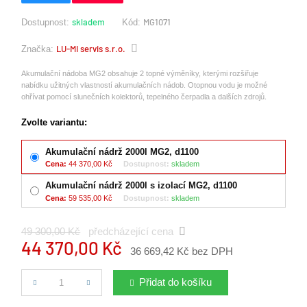
skladem
MG1071
Dostupnost:
Kód:
LU-MI servis s.r.o.
Značka:
Akumulační nádoba MG2 obsahuje 2 topné výměníky, kterými rozšiřuje
nabídku užitných vlastností akumulačních nádob. Otopnou vodu je možné
ohřívat pomocí slunečních kolektorů, tepelného čerpadla a dalších zdrojů.
Zvolte variantu:
Akumulační nádrž 2000l MG2, d1100
Cena:
44 370,00 Kč
Dostupnost:
skladem
Akumulační nádrž 2000l s izolací MG2, d1100
Cena:
59 535,00 Kč
Dostupnost:
skladem
49 300,00 Kč
předcházející cena
44 370,00 Kč
36 669,42 Kč bez DPH
Počet
Přidat do košíku