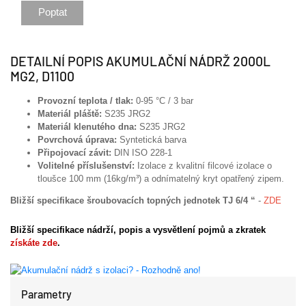
Poptat
DETAILNÍ POPIS AKUMULAČNÍ NÁDRŽ 2000L
MG2, D1100
Provozní teplota / tlak:
0-95 °C / 3 bar
Materiál pláště:
S235 JRG2
Materiál klenutého dna:
S235 JRG2
Povrchová úprava:
Syntetická barva
Připojovací závit:
DIN ISO 228-1
Volitelné příslušenství:
Izolace z kvalitní filcové izolace o
tloušce 100 mm (16kg/m³) a odnímatelný kryt opatřený zipem.
Bližší specifikace šroubovacích topných jednotek TJ 6/4
“
-
ZDE
Bližší specifikace nádrží, popis a vysvětlení pojmů a zkratek
získáte zde
.
Parametry