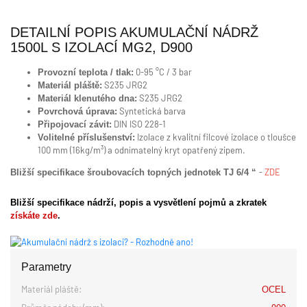
DETAILNÍ POPIS AKUMULAČNÍ NÁDRŽ
1500L S IZOLACÍ MG2, D900
0-95 °C / 3 bar
Provozní teplota / tlak:
S235 JRG2
Materiál pláště:
S235 JRG2
Materiál klenutého dna:
Syntetická barva
Povrchová úprava:
DIN ISO 228-1
Připojovací závit:
Izolace z kvalitní filcové izolace o tloušce
Volitelné příslušenství:
100 mm (16kg/m³) a odnímatelný kryt opatřený zipem.
-
ZDE
Bližší specifikace šroubovacích topných jednotek TJ 6/4
“
Bližší specifikace nádrží, popis a vysvětlení pojmů a zkratek
získáte zde
.
Parametry
Materiál pláště:
OCEL