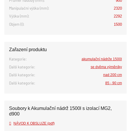
Průměr nádoby (mm):
900
Manipulační výška (mm):
2320
Výška (mm):
2292
Objem (l):
1500
Zařazení produktu
Kategorie:
akumulační nádrže 1500l
Další kategorie:
se dvěma výměníky
Další kategorie:
nad 200 cm
Další kategorie:
85 - 90 cm
Soubory k Akumulační nádrž 1500l s izolací MG2,
d900
NÁVOD K OBSLUZE (pdf)