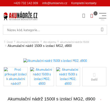
+420 732 142 009
info@lumiservis.cz
Kompletní kontakty
Hledat
Úvod
Akumulační nádrže
dle objemu
akumulační nádrže 1500l
Akumulační nádrž 1500l s izolací MG2, d900
Další
Akumulační nádrž 1500l s izolací MG2, d900