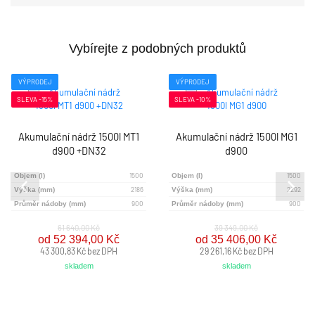
Vybírejte z podobných produktů
VÝPRODEJ
VÝPRODEJ
SLEVA -15%
SLEVA -10%
Akumulační nádrž 1500l MT1
Akumulační nádrž 1500l MG1
d900 +DN32
d900
1500
1500
Objem (l)
Objem (l)
2186
2292
Výška (mm)
Výška (mm)
900
900
Průměr nádoby (mm)
Průměr nádoby (mm)
61 640,00 Kč
39 349,00 Kč
od 52 394,00 Kč
od 35 406,00 Kč
43 300,83 Kč bez DPH
29 261,16 Kč bez DPH
skladem
skladem