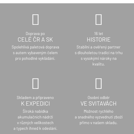
Doprava po
16 let
CELÉ ČR A SK
HISTORIE
Spolehlivá paletová doprava
Stabilní a ověřený partner
s autem vybaveným čelem
s dlouholetou tradicí na trhu
pro pohodlné vykládání.
s vysokými nároky na
kvalitu.
Skladem a připraveno
Osobní odběr
K EXPEDICI
VE SVITAVÁCH
Široká nabídka
Možnost rychlého
akumulačních nádrží
a snadného vyzvednutí zboží
v různých velikostech
přímo v našem skladu.
a typech ihned k odeslání.