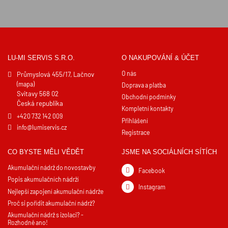
LU-MI SERVIS S.R.O.
O NAKUPOVÁNÍ & ÚČET
O nás
Průmyslová 455/17, Lačnov
(mapa)
Doprava a platba
Svitavy 568 02
Obchodní podmínky
Česká republika
Kompletní kontakty
+420 732 142 009
Přihlášení
info@lumiservis.cz
Registrace
CO BYSTE MĚLI VĚDĚT
JSME NA SOCIÁLNÍCH SÍTÍCH
Akumulační nádrž do novostavby
Facebook
Popis akumulačních nádrží
Instagram
Nejlepší zapojení akumulační nádrže
Proč si pořídit akumulační nádrž?
Akumulační nádrž s izolaci? -
Rozhodně ano!