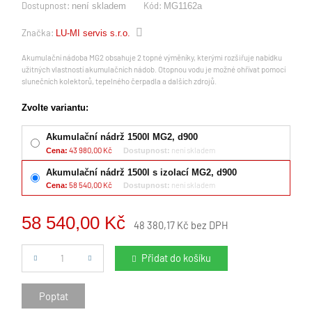
Dostupnost:
Kód:
není skladem
MG1162a
Značka:
LU-MI servis s.r.o.
Akumulační nádoba MG2 obsahuje 2 topné výměníky, kterými rozšiřuje nabídku
užitných vlastností akumulačních nádob. Otopnou vodu je možné ohřívat pomocí
slunečních kolektorů, tepelného čerpadla a dalších zdrojů.
Zvolte variantu:
Akumulační nádrž 1500l MG2, d900
43 980,00 Kč
není skladem
Cena:
Dostupnost:
Akumulační nádrž 1500l s izolací MG2, d900
58 540,00 Kč
není skladem
Cena:
Dostupnost:
58 540,00 Kč
48 380,17 Kč bez DPH
Počet
Přidat do košíku
Poptat