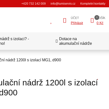
+420 732 142 009
info@lumiservis.cz
Kompletní kontakty
ÚČET
KOŠÍK
Přihlásit
0 Kč
ádrž s izolaci? -
Dotace na
no!
akumulační nádrže
ní nádrž 1200l s izolací MG1, d900
ační nádrž 1200l s izolací
d900