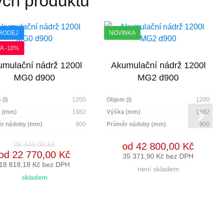
ých produktů
RODEJ
NOVINKA
A -10%
mulační nádrž 1200l
Akumulační nádrž 1200l
MG0 d900
MG2 d900
(l)
1200
Objem (l)
1200
 (mm)
1882
Výška (mm)
1882
r nádoby (mm)
900
Průměr nádoby (mm)
900
25 340,00 Kč
od 42 800,00 Kč
od 22 770,00 Kč
35 371,90 Kč bez DPH
18 818,18 Kč bez DPH
není skladem
skladem