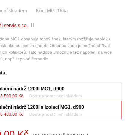
není skladem
Kód:
MG1164a
 servis s.r.o.
doba MG1 obsahuje topný šnek, kterým rozšiřuje nabídku
ností akumulačních nádob. Otopnou vodu je možné ohřívat
ích kolektorů. Tato nádoba umožňuje též napojení na více
ů, např. tepelné čerpadlo.
ntu:
ační nádrž 1200l MG1, d900
3 500,00 Kč
Dostupnost:
není skladem
ační nádrž 1200l s izolací MG1, d900
6 480,00 Kč
Dostupnost:
není skladem
,00 Kč