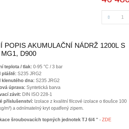
Počet
Í POPIS AKUMULAČNÍ NÁDRŽ 1200L S
 MG1, D900
 teplota / tlak:
0-95 °C / 3 bar
 pláště:
S235 JRG2
l klenutého dna:
S235 JRG2
ová úprava:
Syntetická barva
vací závit:
DIN ISO 228-1
né příslušenství:
Izolace z kvalitní filcové izolace o tloušce 100
g/m³) a odnímatelný kryt opatřený zipem.
fikace šroubovacích topných jednotek TJ 6/4
“
-
ZDE