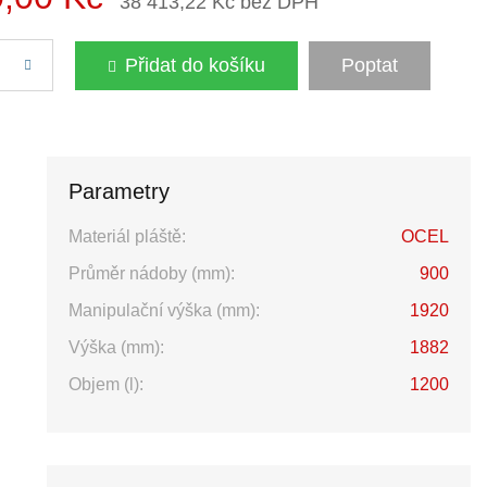
38 413,22 Kč bez DPH
Přidat do košíku
Poptat
Parametry
Materiál pláště:
OCEL
Průměr nádoby (mm):
900
Manipulační výška (mm):
1920
Výška (mm):
1882
Objem (l):
1200