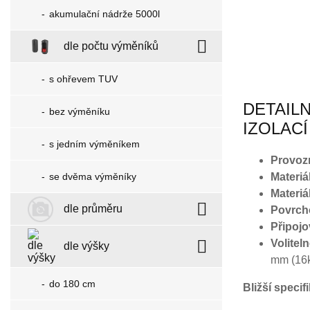
akumulační nádrže 5000l
dle počtu výměníků
s ohřevem TUV
DETAILN
bez výměníku
IZOLACÍ
s jedním výměníkem
Provozní
se dvěma výměníky
Materiál
Materiá
dle průměru
Povrch
Připojo
Volitel
dle výšky
mm (16k
do 180 cm
Bližší speci