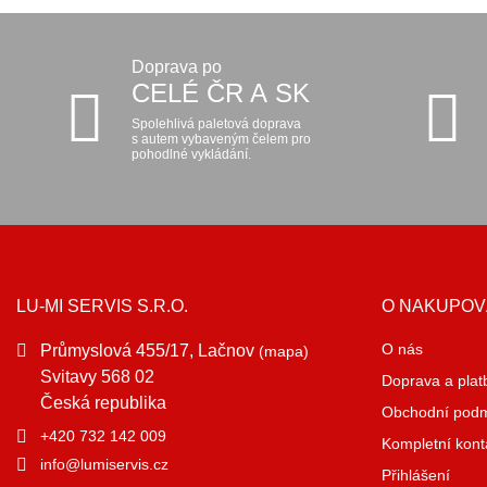
Doprava po
CELÉ ČR A SK
Spolehlivá paletová doprava
s autem vybaveným čelem pro
pohodlné vykládání.
LU-MI SERVIS S.R.O.
O NAKUPOV
O nás
Průmyslová 455/17, Lačnov
(mapa)
Svitavy 568 02
Doprava a plat
Česká republika
Obchodní pod
+420 732 142 009
Kompletní kont
info@lumiservis.cz
Přihlášení