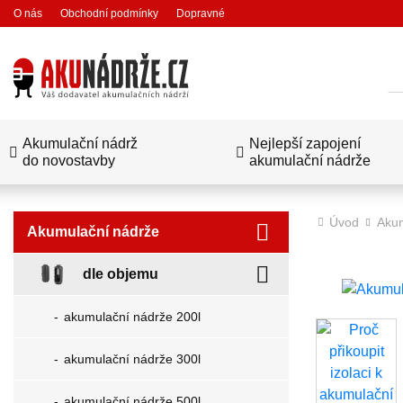
O nás
Obchodní podmínky
Dopravné
Hl
Akumulační nádrž
Nejlepší zapojení
do novostavby
akumulační nádrže
Úvod
Akum
Akumulační nádrže
dle objemu
akumulační nádrže 200l
akumulační nádrže 300l
akumulační nádrže 500l