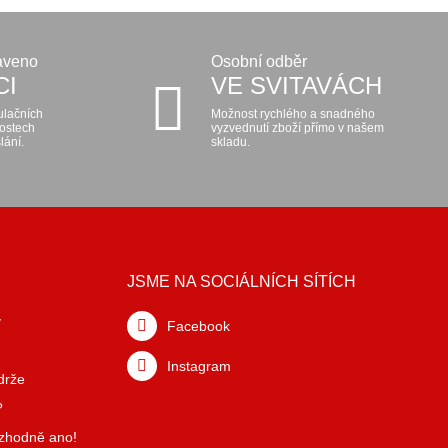
aveno
Osobní odběr
CI
VE SVITAVÁCH
ulačních
Možnost rychlého a snadného
kostech
vyzvednutí zboží přímo v našem
lání.
skladu.
JSME NA SOCIÁLNÍCH SÍTÍCH
y
Facebook
Instagram
drže
?
ozhodně ano!