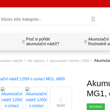
edat
Proč si pořídit
Akumulační n
akumulační nádrž?
Rozhodně a
Akumulač
ulační nádrže
dle objemu
akumulační nádrže 1200l
Akumul
MG1, 
Další
NOVINKA