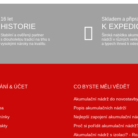
16 let
Skladem a připr
HISTORIE
K EXPEDI
Stabilní a ověřený partner
Široká nabídka akum
s dlouholetou tradicí na trhu s
nádrží v různých veli
vysokými nároky na kvalitu.
a typech ihned k odes
ÁNÍ & ÚČET
CO BYSTE MĚLI VĚDĚT
Akumulační nádrž do novostavb
ba
Popis akumulačních nádrží
mínky
Nejlepší zapojení akumulační ná
akty
Proč si pořídit akumulační nádrž
Akumulační nádrž s izolaci? - R