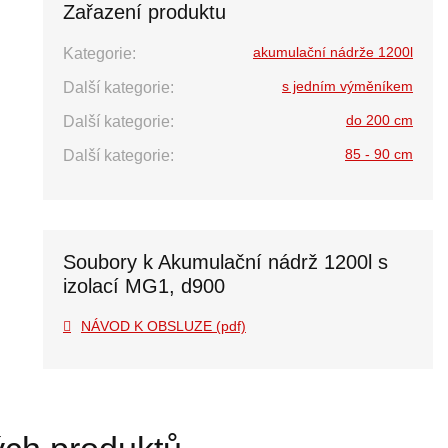
Zařazení produktu
akumulační nádrže 1200l
Kategorie:
s jedním výměníkem
Další kategorie:
do 200 cm
Další kategorie:
85 - 90 cm
Další kategorie:
Soubory k Akumulační nádrž 1200l s
izolací MG1, d900
NÁVOD K OBSLUZE (pdf)