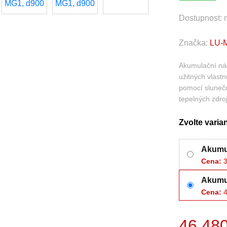
Dostupnost:
Značka:
LU-MI
Akumulační ná
užitných vlast
pomocí slunečn
tepelných zdroj
Zvolte varia
Akumul
Cena:
3
Akumul
Cena:
4
46 480