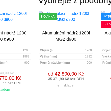
Vybírejte z podobn
NOVINKA
VÝP
SLEV
í nádrž 1200l
Akumulační nádrž 1200l
Aku
0 d900
MG2 d900
1200
Objem (l)
1200
Objem 
1882
Výška (mm)
1882
Výška
 (mm)
900
Průměr nádoby (mm)
900
Průmě
40,00 Kč
od 42 800,00 Kč
770,00 Kč
35 371,90 Kč bez DPH
8 Kč bez DPH
není skladem
kladem