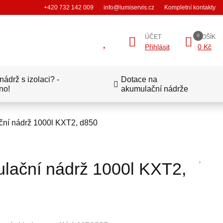
+420 732 142 009
info@lumiservis.cz
Kompletní kontakty
ÚČET
KOŠÍK
Přihlásit
0 Kč
ádrž s izolaci? -
Dotace na
no!
akumulační nádrže
ní nádrž 1000l KXT2, d850
lační nádrž 1000l KXT2,