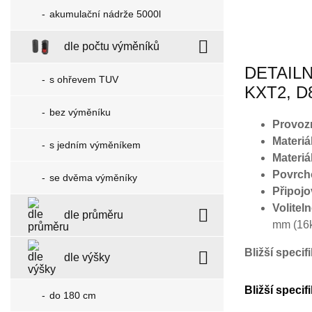
akumulační nádrže 5000l
dle počtu výměníků
DETAILN
s ohřevem TUV
KXT2, D
bez výměníku
Provozní
Materiál
s jedním výměníkem
Materiá
Povrch
se dvěma výměníky
Připojo
Volitel
dle průměru
mm (16k
Bližší speci
dle výšky
Bližší specif
do 180 cm