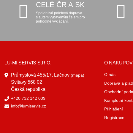
CELÉ ČR A SK
Spolehlivá paletová doprava
s autem vybaveným čelem pro
pohodlné vykládání.
LU-MI SERVIS S.R.O.
O NAKUPOV
O nás
Průmyslová 455/17, Lačnov
(mapa)
Svitavy 568 02
Doprava a plat
Česká republika
Obchodní pod
+420 732 142 009
Kompletní kont
info@lumiservis.cz
Přihlášení
Registrace