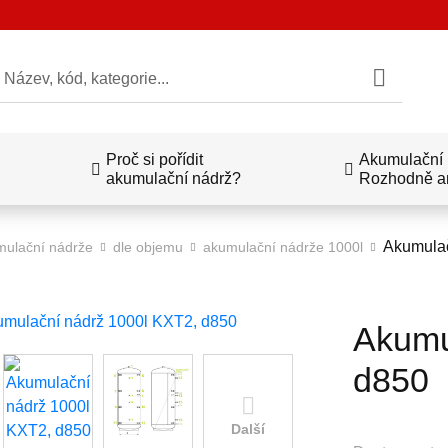
edat
Proč si pořídit
Akumulační n
akumulační nádrž?
Rozhodně a
Akumulač
ulační nádrže
dle objemu
akumulační nádrže 1000l
Akumu
d850
Další