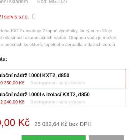
není skladem
Kód:
MG1027
 servis s.r.o.
oba KXT2 obsahuje 2 topné výměníky, kterými rozšiřuje
ch vlastností akumulačních nádob. Otopnou vodu je možné
 slunečních kolektorů, tepelného čerpadla a dalších zdrojů.
ntu:
ační nádrž 1000l KXT2, d850
0 350,00 Kč
Dostupnost:
není skladem
ační nádrž 1000l s izolací KXT2, d850
2 240,00 Kč
Dostupnost:
není skladem
,00 Kč
25 082,64 Kč bez DPH