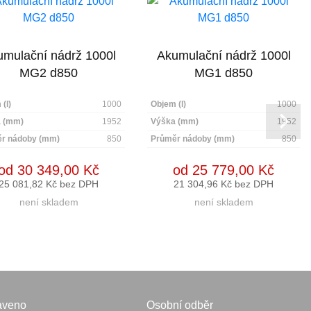
mulační nádrž 1000l
Akumulační nádrž 1000l
MG2 d850
MG1 d850
(l)
1000
Objem (l)
1000
 (mm)
1952
Výška (mm)
1952
r nádoby (mm)
850
Průměr nádoby (mm)
850
od 30 349,00 Kč
od 25 779,00 Kč
25 081,82 Kč bez DPH
21 304,96 Kč bez DPH
není skladem
není skladem
aveno
Osobní odběr