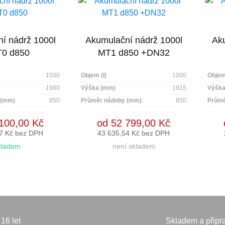
í nádrž 1000l
Akumulační nádrž 1000l
Aku
0 d850
MT1 d850 +DN32
1000
Objem (l)
1000
Objem 
1980
Výška (mm)
1915
Výška
 (mm)
850
Průměr nádoby (mm)
850
Průmě
100,00 Kč
od 52 799,00 Kč
7 Kč bez DPH
43 635,54 Kč bez DPH
kladem
není skladem
16 let
Skladem a připr