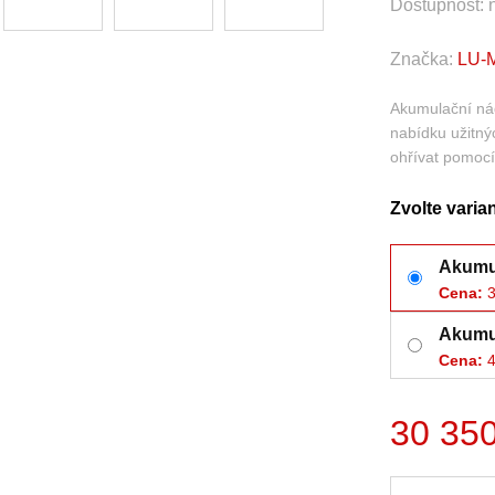
Dostupnost:
Značka:
LU-MI
Akumulační nád
nabídku užitný
ohřívat pomocí
Zvolte varia
Akumul
Cena:
3
Akumul
Cena:
4
30 350
Počet