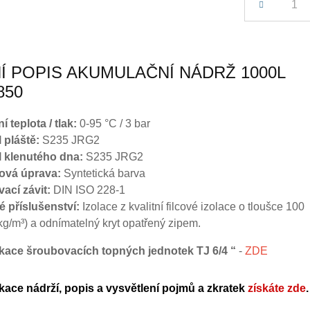
Í POPIS AKUMULAČNÍ NÁDRŽ 1000L
850
 teplota / tlak:
0-95 °C / 3 bar
 pláště:
S235 JRG2
l klenutého dna:
S235 JRG2
ová úprava:
Syntetická barva
vací závit:
DIN ISO 228-1
né příslušenství:
Izolace z kvalitní filcové izolace o tloušce 100
g/m³) a odnímatelný kryt opatřený zipem.
fikace šroubovacích topných jednotek TJ 6/4
“
-
ZDE
ikace nádrží, popis a vysvětlení pojmů a zkratek
získáte zde
.