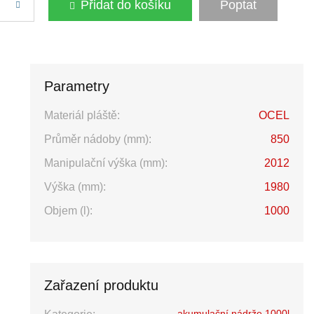
Přidat do košíku
Poptat
Parametry
Materiál pláště:
OCEL
Průměr nádoby (mm):
850
Manipulační výška (mm):
2012
Výška (mm):
1980
Objem (l):
1000
Zařazení produktu
akumulační nádrže 1000l