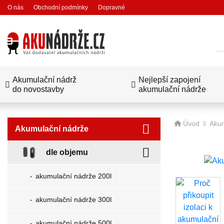
O nás
Obchodní podmínky
Dopravné
Hl
Akumulační nádrž
Nejlepší zapojení
do novostavby
akumulační nádrže
Úvod
Akum
Akumulační nádrže
dle objemu
akumulační nádrže 200l
akumulační nádrže 300l
akumulační nádrže 500l