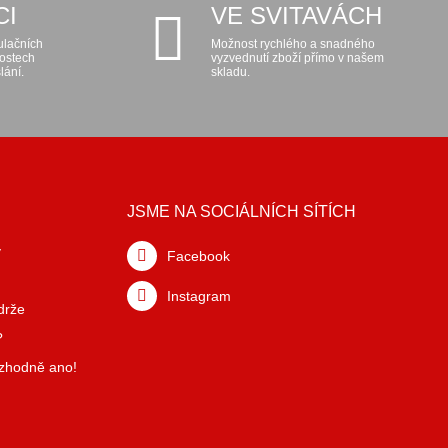
CI
VE SVITAVÁCH
ulačních
Možnost rychlého a snadného
kostech
vyzvednutí zboží přímo v našem
lání.
skladu.
JSME NA SOCIÁLNÍCH SÍTÍCH
y
Facebook
Instagram
drže
?
ozhodně ano!