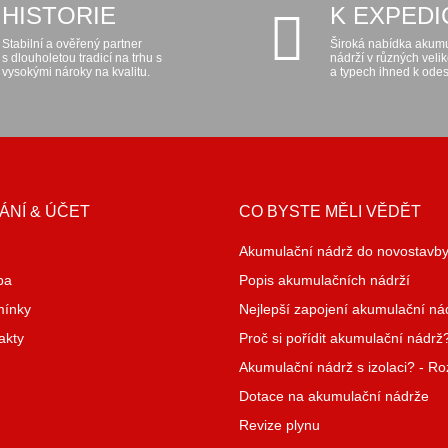
HISTORIE
K EXPEDI
Stabilní a ověřený partner
Široká nabídka akum
s dlouholetou tradicí na trhu s
nádrží v různých veli
vysokými nároky na kvalitu.
a typech ihned k odes
ÁNÍ & ÚČET
CO BYSTE MĚLI VĚDĚT
Akumulační nádrž do novostavb
ba
Popis akumulačních nádrží
mínky
Nejlepší zapojení akumulační ná
akty
Proč si pořídit akumulační nádrž
Akumulační nádrž s izolaci? - R
Dotace na akumulační nádrže
Revize plynu