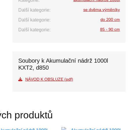
Kategorie:
se dvěma výměníky
Další kategorie:
do 200 cm
Další kategorie:
85 - 90 cm
Další kategorie:
Soubory k Akumulační nádrž 1000l
KXT2, d850
NÁVOD K OBSLUZE (pdf)
ých produktů